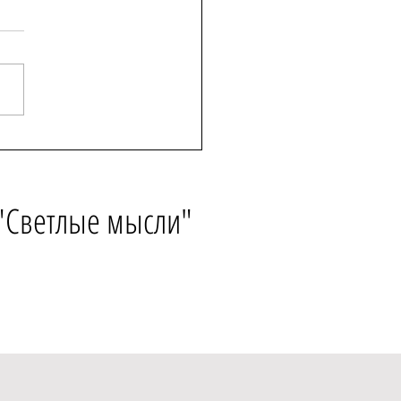
ение благоустройства
инского парка
 "Светлые мысли"