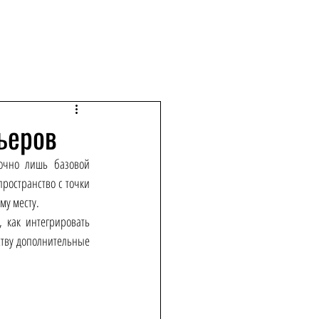
ьеров
очно лишь базовой 
ространство с точки 
му месту.
 как интегрировать 
тву дополнительные 