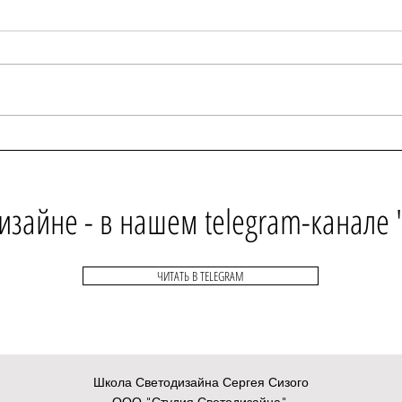
Размышления руководителя
Освещ
школы светодизайна о профессии
Милют
и рынке.
изайне - в нашем telegram-канале
ЧИТАТЬ В TELEGRAM
Школа Светодизайна Сергея Сизого