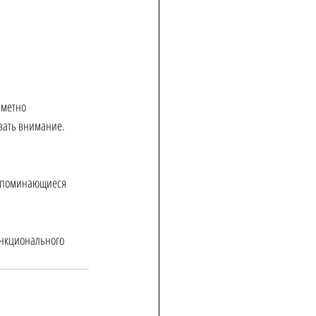
аметно 
вать внимание.
запоминающиеся 
нкционального 