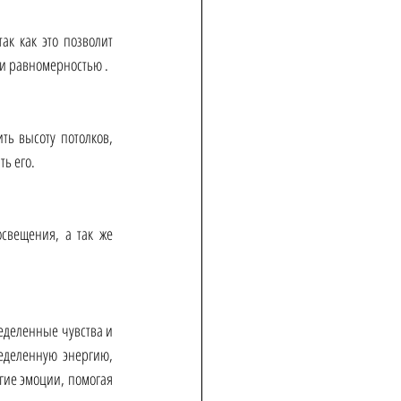
к как это позволит 
 и равномерностью .
ь высоту потолков, 
ь его.
свещения, а так же 
деленные чувства и 
еделенную энергию, 
гие эмоции, помогая 