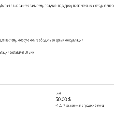
лубиться в выбранную вами тему, получить поддержку практикующих светодизайнер
ля вас тему, которую хотите обсудить во время консультации
тации составляет 60 мин
Zoom или Skype
ется благодаря тому, что вы работаете с практикующими светодизайнерами студии Li
ре реальных кейсов
Цена
50,00 $
+1,25 $ как комиссия с продажи билетов