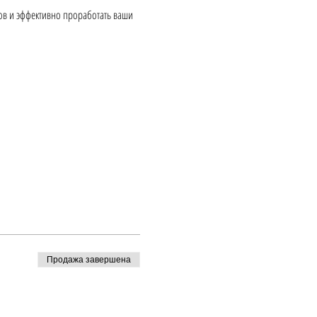
ов и эффективно проработать ваши
DS Lighting Design , которые могу
Продажа завершена