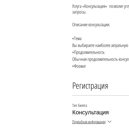
Услуга «Консультация» позволит уг
запросы.
Описание консультации:
▫️Тема
Вы выбираете наиболее актуальную д
▫️Продолжительность
Обычная продолжительность консуль
▫️Формат
Консультация проводится онлайн в 
▫️Эффективность
Регистрация
Эффективность консультации достига
поделиться своим опытом на приме
Тип билета
Консультация
Подробная информация