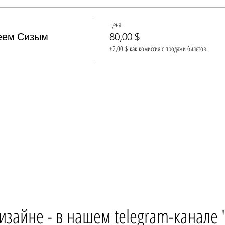
Цена
геем Сизым
80,00 $
+2,00 $ как комиссия с продажи билетов
изайне - в нашем telegram-канале