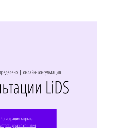
пределено
  |  
онлайн-консультация
льтации LiDS
Регистрация закрыта
мотреть другие события