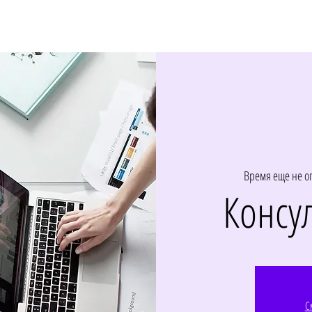
Время еще не о
Консу
С