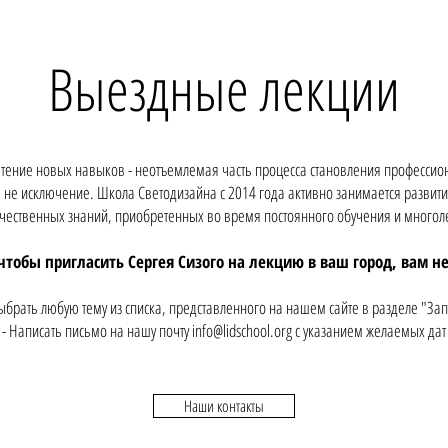
Выездные лекции
тение новых навыков - неотъемлемая часть процесса становления профессион
ь не исключение. Школа Светодизайна с 2014 года активно занимается развити
чественных знаний, приобретенных во время постоянного обучения и многол
 чтобы пригласить Сергея Сизого на лекцию в ваш город, вам 
ыбрать любую тему из списка, представленного на нашем сайте в разделе
"Зап
- Написать письмо на нашу почту
info@lidschool.org
с указанием желаемых да
Наши контакты