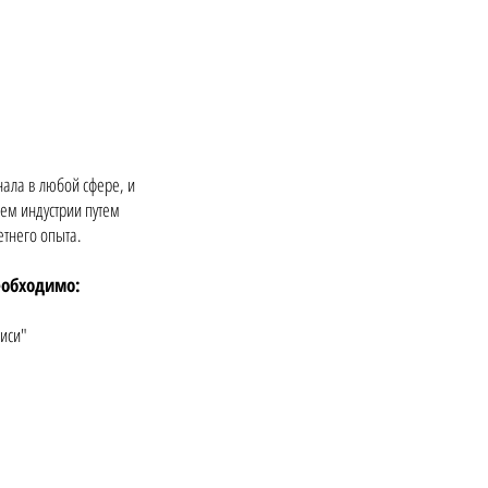
ала в любой сфере, и
ем индустрии путем
етнего опыта.
необходимо:
иси"
т