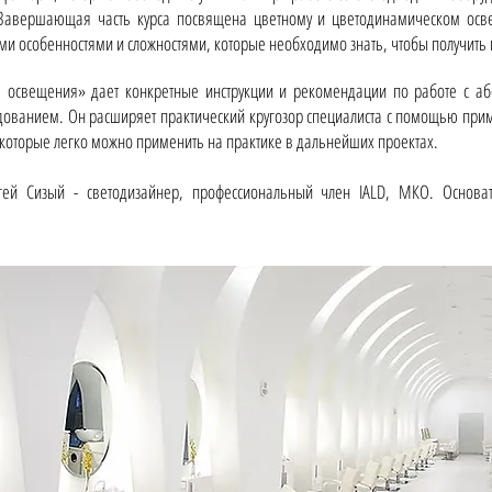
 Завершающая часть курса посвящена цветному и цветодинамическом осве
ми особенностями и сложностями, которые необходимо знать, чтобы получить 
ия освещения» дает конкретные инструкции и рекомендации по работе с 
ованием. Он расширяет практический кругозор специалиста с помощью прим
 которые легко можно применить на практике в дальнейших проектах.
гей Сизый - светодизайнер, профессиональный член IALD, МКО. Основа