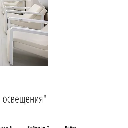
я освещения"
нар 6
Вебинар 7
Вебинар 8