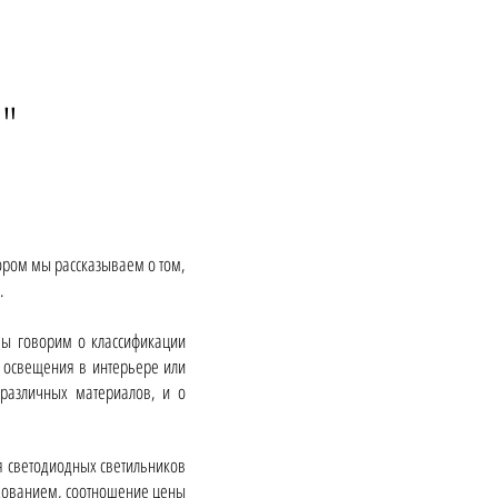
я"
тором мы рассказываем о том,
.
мы говорим о классификации
 освещения в интерьере или
различных материалов, и о
я светодиодных светильников
удованием, соотношение цены