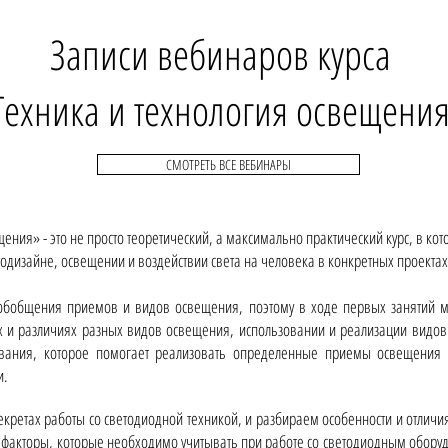
Записи вебинаров курса
Техника и технология освещени
СМОТРЕТЬ ВСЕ ВЕБИНАРЫ
ения» - это не просто теоретический, а максимально практический курс, в ко
тодизайне, освещении и воздействии света на человека в конкретных проектах
 обобщения приемов и видов освещения, поэтому в ходе первых занятий 
х и различиях разных видов освещения, использовании и реализации видов
ования, которое помогает реализовать определенные приемы освещения 
и.
кретах работы со светодиодной техникой, и разбираем особенности и отличи
 факторы, которые необходимо учитывать при работе со светодиодным обор