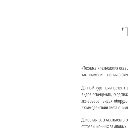
"
«Техника и технология освещ
как применить знания о све
Данный курс начинается с
видов освещения, сходства
экстерьере, видах оборуд
взаимодействии света с ним
Далее мы рассказываем о се
от традиционных ламповых,