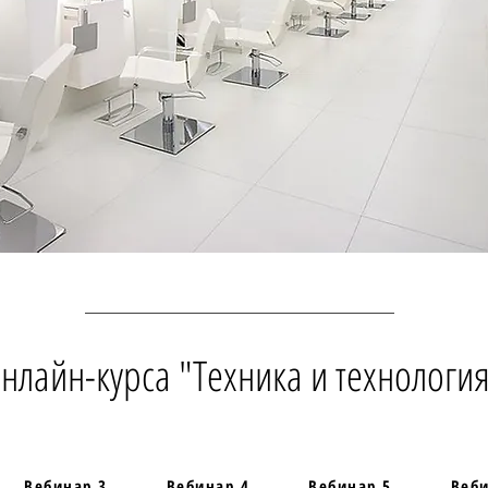
лайн-курса "Техника и технологи
Вебинар 3
Вебинар 4
Вебинар 5
Веби