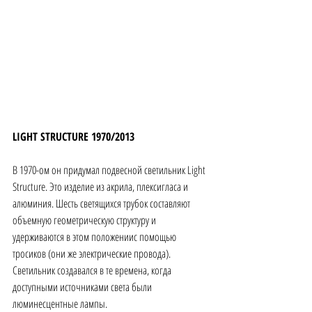
LIGHT STRUCTURE 1970/2013 
В 1970-ом он придумал подвесной светильник Light 
Structure. Это изделие из акрила, плексигласа и 
алюминия. Шесть светящихся трубок составляют 
объемную геометрическую структуру и 
удерживаются в этом положениис помощью 
тросиков (они же электрические провода). 
Светильник создавался в те времена, когда 
доступными источниками света были 
люминесцентные лампы. 