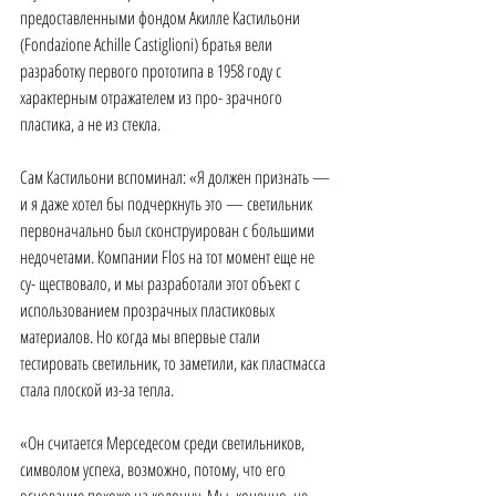
предоставленными фондом Акилле Кастильони 
(Fondazione Achille Castiglioni) братья вели 
разработку первого прототипа в 1958 году с 
характерным отражателем из про- зрачного 
пластика, а не из стекла. 
Сам Кастильони вспоминал: «Я должен признать — 
и я даже хотел бы подчеркнуть это — светильник 
первоначально был сконструирован с большими 
недочетами. Компании Flos на тот момент еще не 
су- ществовало, и мы разработали этот объект с 
использованием прозрачных пластиковых 
материалов. Но когда мы впервые стали 
тестировать светильник, то заметили, как пластмасса 
стала плоской из-за тепла.
«Он считается Мерседесом среди светильников, 
символом успеха, возможно, потому, что его 