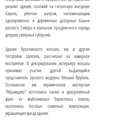
ризалит здания, похожий на гигантскую въездную 
башню, увенчан шатром, напоминающим 
одновременно и деревянные дозорные башни 
русского Севера и кокошник праздничного наряда 
девушек северных губерний. 
Здание Ярославского вокзала, как и другие 
постройки Шехтеля, рассчитано на камерное 
восприятие. В декорировании экстерьера вокзала 
принимал участие другой выдающийся 
представитель русского модерна Михаил Врубель. 
Основанная им керамическая мастерская 
"Абрамцево" изготовила панно и декоративный 
фриз из майоликовых бирюзовых плиток, 
выполнила богатые сюжетные композиции, 
украшающие фасад здания. 