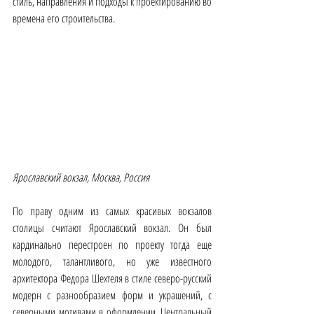
стиль, направления и подходы к проектированию во 
времена его строительства. 
Ярославский вокзал, Москва, Россия
По праву одним из самых красивых вокзалов 
столицы считают Ярославский вокзал. Он был 
кардинально перестроен по проекту тогда еще 
молодого, талантливого, но уже известного 
архитектора Федора Шехтеля в стиле северо-русский 
модерн с разнообразием форм и украшений, с 
северными мотивами в оформлении. Центральный 