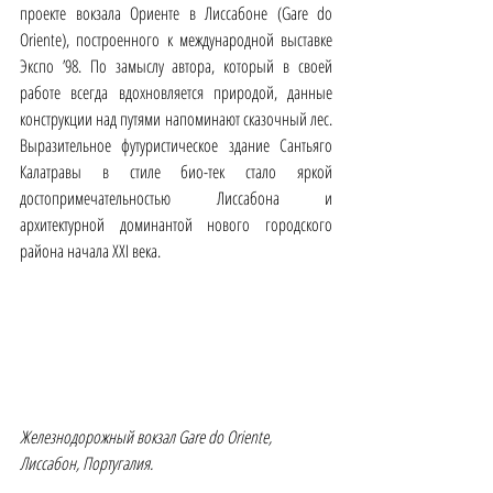
проекте вокзала Ориенте в Лиссабоне (Gare do 
Oriente), построенного к международной выставке 
Экспо ’98. По замыслу автора, который в своей 
работе всегда вдохновляется природой, данные 
конструкции над путями напоминают сказочный лес. 
Выразительное футуристическое здание Сантьяго 
Калатравы в стиле био-тек стало яркой 
достопримечательностью Лиссабона и 
архитектурной доминантой нового городского 
района начала XXI века.
Железнодорожный вокзал Gare do Oriente, 
Лиссабон, Португалия.