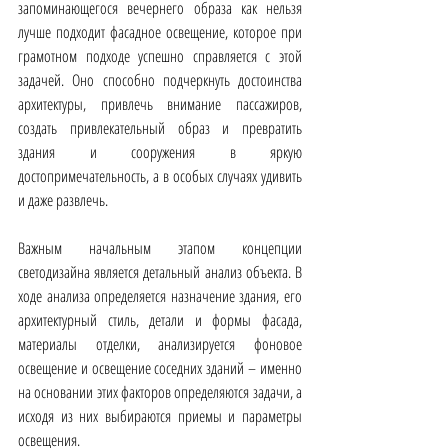
запоминающегося вечернего образа как нельзя 
лучше подходит фасадное освещение, которое при 
грамотном подходе успешно справляется с этой 
задачей. Оно способно подчеркнуть достоинства 
архитектуры, привлечь внимание пассажиров, 
создать привлекательный образ и превратить 
здания и сооружения в яркую 
достопримечательность, а в особых случаях удивить 
и даже развлечь.
Важным начальным этапом концепции 
светодизайна является детальный анализ объекта. В 
ходе анализа определяется назначение здания, его 
архитектурный стиль, детали и формы фасада, 
материалы отделки, анализируется фоновое 
освещение и освещение соседних зданий – именно 
на основании этих факторов определяются задачи, а 
исходя из них выбираются приемы и параметры 
освещения.